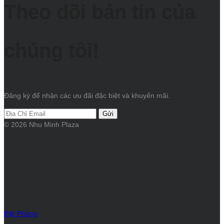
Theo dõi bản tin của
chúng tôi!
Đăng ký để nhận các ưu đãi đặc biệt và khuyến mãi.
Gửi
© 2026 Nhu Minh Plaza
Đặt Phòng