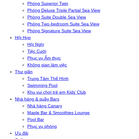
Phòng Superior Twin
Phòng Deluxe Triple Partial Sea View
Phòng Suite Double Sea View
Phòng Two-bedroom Suite Sea View
Phòng Signature Suite Sea View
Hội Họp
Hội Nghị
Tiệc Cưới
Phục vụ Ẩm thực
Không gian làm việc
Thư giãn
Trung Tâm Thể Hình
Swimming Pool
Khu vui chơi trẻ em Kids’ Club
Nhà hàng & quầy Bars
Nhà hàng Canary
Maple Bar & Smoothies Lounge
Pool Bar
Phục vụ phòng
Ưu đãi