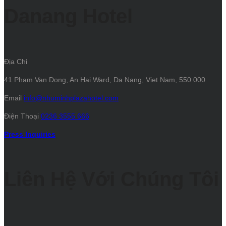
Danang Hotel
Địa Chỉ
41 Pham Van Dong, An Hai Ward, Da Nang, Viet Nam, 550 000
Email
info@nhuminhplazahotel.com
Điện Thoại
0236 3555 666
Press Inquiries
Liên Hệ Với Chúng Tôi