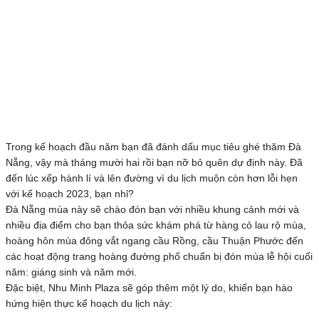
Trong kế hoạch đầu năm bạn đã đánh dấu mục tiêu ghé thăm Đà
Nẵng, vậy mà tháng mười hai rồi bạn nỡ bỏ quên dự định này. Đã
đến lúc xếp hành lí và lên đường vì du lịch muộn còn hơn lỗi hẹn
với kế hoạch 2023, bạn nhỉ?
Đà Nẵng mùa này sẽ chào đón bạn với nhiều khung cảnh mới và
nhiều địa điểm cho bạn thỏa sức khám phá từ hàng cỏ lau rộ mùa,
hoàng hôn mùa đông vắt ngang cầu Rồng, cầu Thuận Phước đến
các hoạt động trang hoàng đường phố chuẩn bị đón mùa lễ hội cuối
năm: giáng sinh và năm mới.
Đặc biệt, Nhu Minh Plaza sẽ góp thêm một lý do, khiến bạn hào
hứng hiện thực kế hoạch du lịch này: