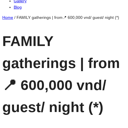
Gallery
Blog
Home
/
FAMILY gatherings | from📍 600,000 vnd/ guest/ night (*)
FAMILY
gatherings | from
📍 600,000 vnd/
guest/ night (*)