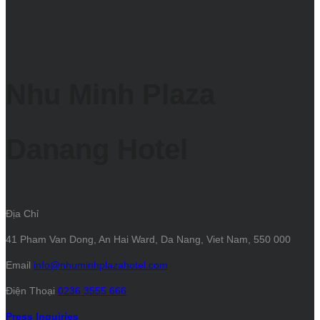
Nhu Minh Plaza
Danang Hotel
Địa Chỉ
41 Pham Van Dong, An Hai Ward, Da Nang, Viet Nam, 550 000
Email
info@nhuminhplazahotel.com
Điện Thoại
0236 3555 666
Press Inquiries