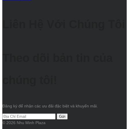
Liên Hệ Với Chúng Tôi
Theo dõi bản tin của
chúng tôi!
Đăng ký để nhận các ưu đãi đặc biệt và khuyến mãi.
Gửi
© 2026 Nhu Minh Plaza