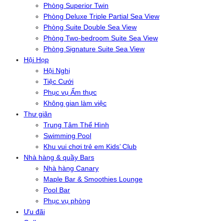
Phòng Superior Twin
Phòng Deluxe Triple Partial Sea View
Phòng Suite Double Sea View
Phòng Two-bedroom Suite Sea View
Phòng Signature Suite Sea View
Hội Họp
Hội Nghị
Tiệc Cưới
Phục vụ Ẩm thực
Không gian làm việc
Thư giãn
Trung Tâm Thể Hình
Swimming Pool
Khu vui chơi trẻ em Kids’ Club
Nhà hàng & quầy Bars
Nhà hàng Canary
Maple Bar & Smoothies Lounge
Pool Bar
Phục vụ phòng
Ưu đãi