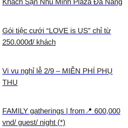
Khách Sạn Nhu Minh Plaza Đà Nẵng
Gói tiệc cưới “LOVE is US” chỉ từ
250.000đ/ khách
Vi vu nghỉ lễ 2/9 – MIỄN PHÍ PHỤ
THU
FAMILY gatherings | from📍 600,000
vnd/ guest/ night (*)