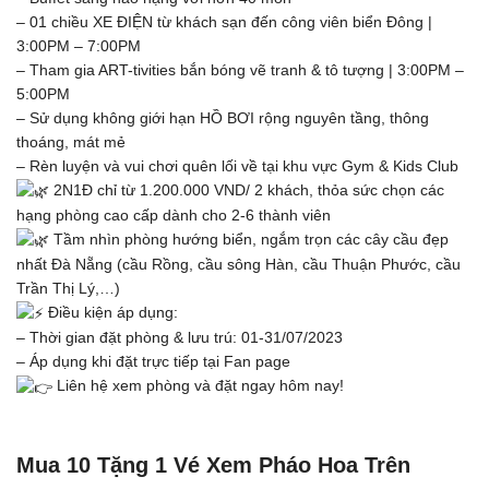
– 01 chiều XE ĐIỆN từ khách sạn đến công viên biển Đông |
3:00PM – 7:00PM
– Tham gia ART-tivities bắn bóng vẽ tranh & tô tượng | 3:00PM –
5:00PM
– Sử dụng không giới hạn HỒ BƠI rộng nguyên tầng, thông
thoáng, mát mẻ
– Rèn luyện và vui chơi quên lối về tại khu vực Gym & Kids Club
2N1Đ chỉ từ 1.200.000 VND/ 2 khách, thỏa sức chọn các
hạng phòng cao cấp dành cho 2-6 thành viên
Tầm nhìn phòng hướng biển, ngắm trọn các cây cầu đẹp
nhất Đà Nẵng (cầu Rồng, cầu sông Hàn, cầu Thuận Phước, cầu
Trần Thị Lý,…)
Điều kiện áp dụng:
– Thời gian đặt phòng & lưu trú: 01-31/07/2023
– Áp dụng khi đặt trực tiếp tại Fan page
Liên hệ xem phòng và đặt ngay hôm nay!
Mua 10 Tặng 1 Vé Xem Pháo Hoa Trên