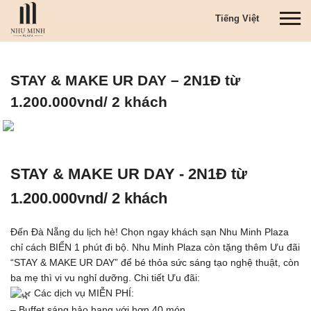
S
T
Tiếng Việt
k
o
i
g
p
g
t
STAY & MAKE UR DAY – 2N1Đ từ
l
o
e
m
1.200.000vnd/ 2 khách
n
a
a
i
v
n
i
c
g
STAY & MAKE UR DAY - 2N1Đ từ
o
a
n
1.200.000vnd/ 2 khách
t
t
i
e
o
Đến Đà Nẵng du lịch hè! Chọn ngay khách sạn Nhu Minh Plaza
n
n
chỉ cách BIỂN 1 phút đi bộ. Nhu Minh Plaza còn tặng thêm Ưu đãi
t
“STAY & MAKE UR DAY” để bé thỏa sức sáng tạo nghệ thuật, còn
ba mẹ thì vi vu nghỉ dưỡng. Chi tiết Ưu đãi:
Các dịch vụ MIỄN PHÍ:
– Buffet sáng hảo hạng với hơn 40 món