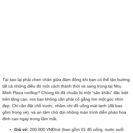
Tại sao lại phải chen chân giữa đám đông khi bạn có thể tận hưởng
tất cả những điều đó một cách thảnh thơi và sang trọng tại Nhu
Minh Plaza rooftop? Chúng tôi đã chuẩn bị một “sân khấu” đặc biệt
trên tầng cao, nơi bạn không cần phải cố gắng tìm một góc nhìn
đẹp. Chỉ cần đặt chỗ trước, nhâm nhi đồ uống mát lạnh (đã bao
gồm trong vé), và an tâm chờ đợi những màn trình diễn pháo hoa
đỉnh cao ngay trong tầm mắt.
Giá vé:
200.000 VNĐ/vé (bao gồm 01 đồ uống: nước suối