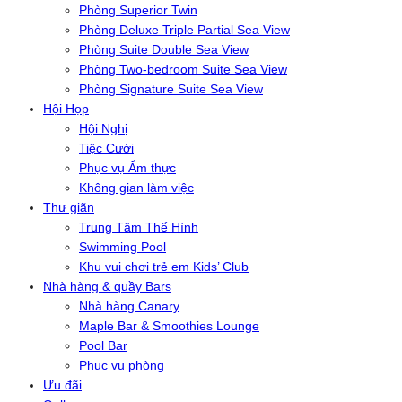
Phòng Superior Twin
Phòng Deluxe Triple Partial Sea View
Phòng Suite Double Sea View
Phòng Two-bedroom Suite Sea View
Phòng Signature Suite Sea View
Hội Họp
Hội Nghị
Tiệc Cưới
Phục vụ Ẩm thực
Không gian làm việc
Thư giãn
Trung Tâm Thể Hình
Swimming Pool
Khu vui chơi trẻ em Kids’ Club
Nhà hàng & quầy Bars
Nhà hàng Canary
Maple Bar & Smoothies Lounge
Pool Bar
Phục vụ phòng
Ưu đãi