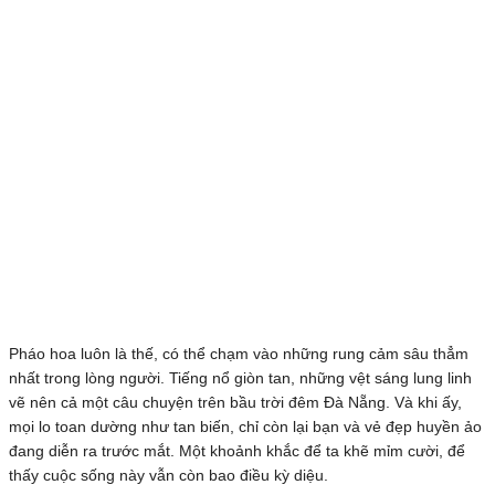
Pháo hoa luôn là thế, có thể chạm vào những rung cảm sâu thẳm
nhất trong lòng người. Tiếng nổ giòn tan, những vệt sáng lung linh
vẽ nên cả một câu chuyện trên bầu trời đêm Đà Nẵng. Và khi ấy,
mọi lo toan dường như tan biến, chỉ còn lại bạn và vẻ đẹp huyền ảo
đang diễn ra trước mắt. Một khoảnh khắc để ta khẽ mỉm cười, để
thấy cuộc sống này vẫn còn bao điều kỳ diệu.