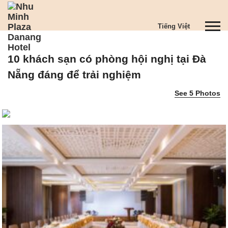
S
k
T
Tiếng Việt
i
o
p
g
t
10 khách sạn có phòng hội nghị tại Đà
g
o
l
m
Nẵng đáng để trải nghiệm
e
a
See 5 Photos
n
i
a
n
v
c
i
o
g
n
a
t
t
e
i
n
o
t
n