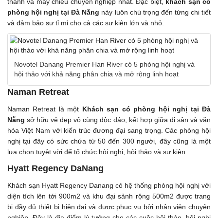
thanh và máy chiếu chuyên nghiệp nhất. Đặc biệt,
khách sạn có
phòng hội nghị tại Đà Nẵng
này luôn chú trọng đến từng chi tiết
và đảm bảo sự tỉ mỉ cho cả các sự kiện lớn và nhỏ.
Novotel Danang Premier Han River có 5 phòng hội nghị và
hội thảo với khả năng phân chia và mở rộng linh hoạt
Naman Retreat
Naman Retreat là một
Khách sạn có phòng hội nghị tại Đà
Nẵng
sở hữu vẻ đẹp vô cùng độc đáo, kết hợp giữa di sản và văn
hóa Việt Nam với kiến trúc đương đại sang trọng. Các phòng hội
nghị tại đây có sức chứa từ 50 đến 300 người, đây cũng là một
lựa chọn tuyệt vời để tổ chức hội nghị, hội thảo và sự kiện.
Hyatt Regency DaNang
Khách sạn Hyatt Regency Danang có hệ thống phòng hội nghị với
diện tích lên tới 900m2 và khu đại sảnh rộng 500m2 được trang
bị đầy đủ thiết bị hiện đại và được phục vụ bởi nhân viên chuyên
nghiệp. Đây là địa điểm lý tưởng cho các cuộc hội thảo, hội nghị