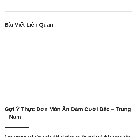
Bài Viết Liên Quan
Gợi Ý Thực Đơn Món Ăn Đám Cưới Bắc – Trung
– Nam
Ngày trọng đại của cuộc đời ai cũng muốn mọi thứ thật hoàn hảo,