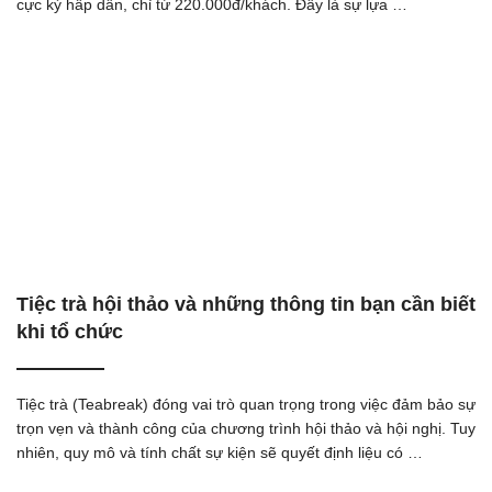
cực kỳ hấp dẫn, chỉ từ 220.000đ/khách. Đây là sự lựa …
Tiệc trà hội thảo và những thông tin bạn cần biết
khi tổ chức
Tiệc trà (Teabreak) đóng vai trò quan trọng trong việc đảm bảo sự
trọn vẹn và thành công của chương trình hội thảo và hội nghị. Tuy
nhiên, quy mô và tính chất sự kiện sẽ quyết định liệu có …