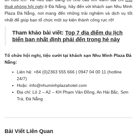
thuê phòng hội nghị
ở Đà Nẵng, hãy đến với khách sạn Nhu Minh
Plaza Đà Nẵng, nơi mang đến những trải nghiệm và dịch vụ tốt
nhất để giúp bạn tổ chức một sự kiện thành công rực rỡ!
Tham khảo bài viết:
Top 7 địa điểm du lịch
biển bạn nhất định phải đến trong hè này
Tổ chức hội nghị, tiệc cưới tại khách sạn Nhu Minh Plaza Đà
Nẵng:
Liên hệ: +84 (0)2363 555 666 | 0947 04 00 11 (hotline
24/7)
Hoặc: info@nhuminhplazahotel.com
Địa chỉ: Lô 2 – A2 – KH Phạm Văn Đồng, An Hải Bắc, Sơn
Trà, Đà Nẵng
Bài Viết Liên Quan