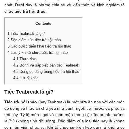
nhất. Dưới đây là những chia sẻ về kiến thức và kinh nghiệm tổ
chức
tiệc trà hội thảo
.
Contents
1
Tiệc Teabreak là gì?
2
Đặc điểm của tiệc trà hội thảo
3
Các bước triển khai tiệc trà hội thảo
4
Lưu ý khi tổ chức tiệc trà hội thảo
4.1
Thực đơn
4.2
Bố trí và sắp xếp bàn tiệc Teabreak
4.3
Dụng cụ dùng trong tiệc trà hội thảo
4.4
Lưu ý khác
Tiệc Teabreak là gì?
Tiệc trà hội thảo
(hay Teabreak) là một bữa ăn nhẹ với các món
đồ uống và thức ăn chủ yếu như bánh ngọt, trà, nước, cà phê, và
trái cây. Tỷ lệ món ngọt và món mặn trong tiệc Teabreak thường
là 7:3 (không tính đồ uống). Đặc điểm của loại tiệc này là không
có nhân viên phục vụ. Khi tổ chức sự kiện kéo dài mà không có