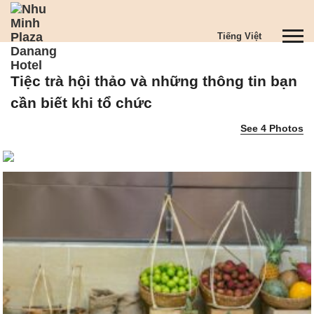
S
k
T
Tiếng Việt
i
o
p
g
t
Tiệc trà hội thảo và những thông tin bạn
g
o
l
m
cần biết khi tổ chức
e
a
See 4 Photos
n
i
a
n
v
c
i
o
g
n
a
t
t
e
i
n
o
t
n