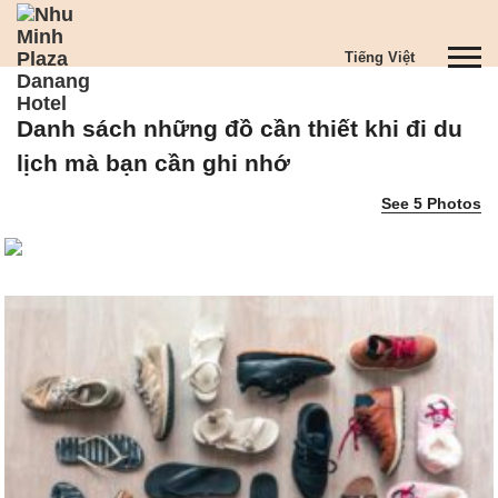
S
k
T
Tiếng Việt
i
o
p
g
t
Danh sách những đồ cần thiết khi đi du
g
o
l
m
lịch mà bạn cần ghi nhớ
e
a
See 5 Photos
n
i
a
n
v
c
i
o
g
n
a
t
t
e
i
n
o
t
n