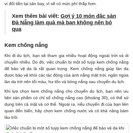
vì đổi tiền tại sân bay, vì sẽ có mức phí thấp hơn.
Xem thêm bài viết:
Gợi ý 10 món đặc sản
Đà Nẵng làm quà mà bạn không nên bỏ
qua
Kem chống nắng
Khi đi du lịch, bạn sẽ tham gia nhiều hoạt động ngoài trời và di
chuyển nhiều. Do đó, việc chuẩn bị một số tuýp kem chống nắng
để bảo vệ da là rất quan trọng. Kem chống nắng giúp làn da
được bảo vệ khỏi các tác động của ánh nắng mặt trời, ngăn ngừa
làn da trở nên tối màu, hư tổn và bỏng nắng sau chuyến du lịch.
Khi lựa chọn kem chống nắng cho chuyến du lịch, bạn nên ưu
tiên sản phẩm có chỉ số chống nắng cao (khoảng 30), có thể sử
dụng trên cả mặt và cơ thể. Ngoài ra, nếu chuyến đi của bạn liên
quan đến biển, hãy chọn kem chống nước và có khả năng bám
lâu trôi.