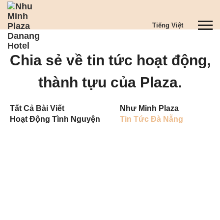
S
k
T
Tiếng Việt
i
o
p
g
t
Chia sẻ về tin tức hoạt động,
g
o
l
m
thành tựu của Plaza.
e
a
n
i
a
n
Tất Cả Bài Viết
Như Minh Plaza
v
c
Hoạt Động Tình Nguyện
Tin Tức Đà Nẵng
i
o
g
n
a
t
t
e
i
n
o
t
n