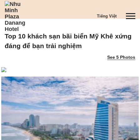
S
k
T
Tiếng Việt
i
o
p
g
t
Top 10 khách sạn bãi biển Mỹ Khê xứng
g
o
l
m
đáng để bạn trải nghiệm
e
a
See 5 Photos
n
i
a
n
v
c
i
o
g
n
a
t
t
e
i
n
o
t
n