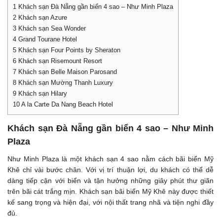
1
Khách sạn Đà Nẵng gần biển 4 sao – Như Minh Plaza
2
Khách sạn Azure
3
Khách sạn Sea Wonder
4
Grand Tourane Hotel
5
Khách sạn Four Points by Sheraton
6
Khách sạn Risemount Resort
7
Khách sạn Belle Maison Parosand
8
Khách sạn Mường Thanh Luxury
9
Khách sạn Hilary
10
A la Carte Da Nang Beach Hotel
Khách sạn Đà Nẵng gần biển 4 sao – Như Minh
Plaza
Như Minh Plaza là một khách sạn 4 sao nằm cách bãi biển Mỹ
Khê chỉ vài bước chân. Với vị trí thuận lợi, du khách có thể dễ
dàng tiếp cận với biển và tận hưởng những giây phút thư giãn
trên bãi cát trắng mịn. Khách sạn bãi biển Mỹ Khê này được thiết
kế sang trọng và hiện đại, với nội thất trang nhã và tiện nghi đầy
đủ.