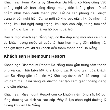
Khách sạn Four Points by Sheraton Đà Nẵng có tổng cộng 390
phòng nghỉ với ban công riêng, mang đến không gian mở để
ngắm nhìn toàn cảnh thành phố. Tất cả các phòng đều được
trang bị tiện nghi hiện đại và một số khu vực giải trí khác như nhà
hàng, khu hội nghị sang trọng, khu spa cao cấp, trung tâm thể
hình 24 giờ, bar trên mái và hồ bơi ngoài trời.
Đây là một khách sạn đẳng cấp, có thể đáp ứng mọi nhu cầu của
du khách trong nước và quốc tế, hứa hẹn mang đến những trải
nghiệm tuyệt vời khi du khách đến thăm thành phố Đà Nẵng.
Khách sạn Risemount Resort
Khách sạn Risemount Resort Đà Nẵng nằm gần trung tâm thành
phố và cách bãi biển Mỹ Khê không xa. Không gian của khách
sạn Đà Nẵng gần bãi biển Mỹ Khê này được thiết kế trang nhã
với gam màu tươi sáng và đường nét tạo cảm giác thoáng đãng
cho căn phòng.
Khách sạn Risemount Resort còn có khuôn viên rộng rãi, hồ bơi
tầng thượng và dịch vụ cao cấp. Đây là lựa chọn nghỉ dưỡng lý
tưởng khi đến Đà Nẵng.