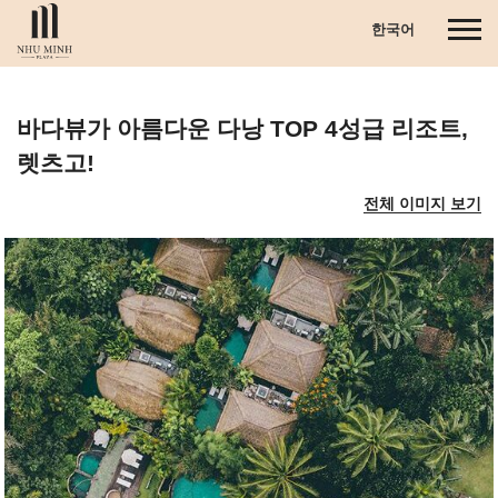
S
T
한국어
k
o
i
g
p
g
t
바다뷰가 아름다운 다낭 TOP 4성급 리조트,
l
o
e
m
렛츠고!
n
a
a
전체 이미지 보기
i
v
n
i
c
g
o
a
n
t
t
i
e
o
n
n
t