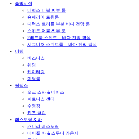
숙박시설
디럭스 더블 씨뷰 룸
슈페리어 트윈룸
디럭스 트리플 부분 바다 전망 룸
스위트 더블 씨뷰 룸
2베드룸 스위트 – 바다 전망 객실
시그니처 스위트룸 – 바다 전망 객실
미팅
비즈니스
웨딩
케이터링
미팅룸
릴랙스
오크 스파 & 네이즈
피트니스 센터
수영장
키즈 클럽
레스토랑 & 바
캐너리 레스토랑
메이플 바 & 스무디 라운지