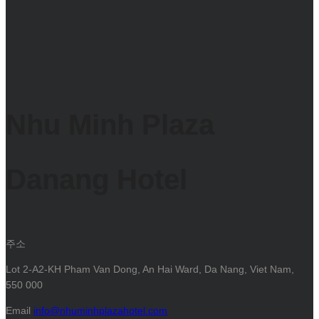
Nhu Minh Plaza
Danang Hotel
주소
Lot 2-A2-KH Pham Van Dong, An Hai Ward, Da Nang, Viet Nam,
550 000
Email
info@nhuminhplazahotel.com