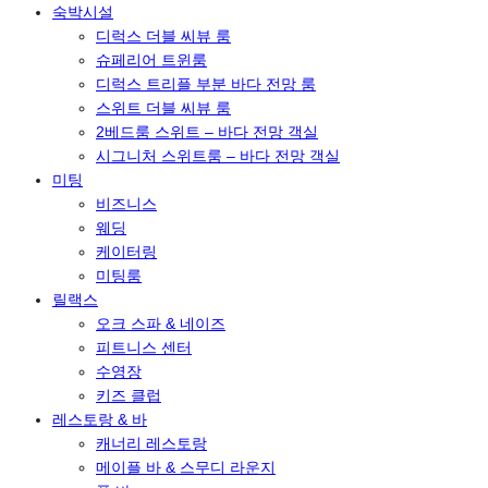
숙박시설
디럭스 더블 씨뷰 룸
슈페리어 트윈룸
디럭스 트리플 부분 바다 전망 룸
스위트 더블 씨뷰 룸
2베드룸 스위트 – 바다 전망 객실
시그니처 스위트룸 – 바다 전망 객실
미팅
비즈니스
웨딩
케이터링
미팅룸
릴랙스
오크 스파 & 네이즈
피트니스 센터
수영장
키즈 클럽
레스토랑 & 바
캐너리 레스토랑
메이플 바 & 스무디 라운지