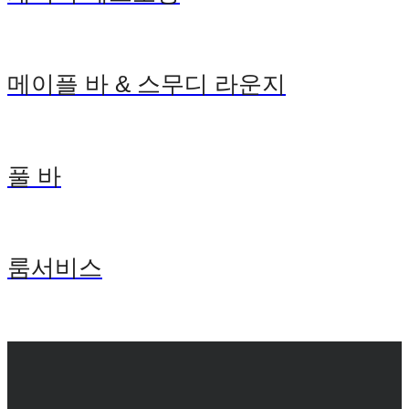
메이플 바 & 스무디 라운지
풀 바
룸서비스