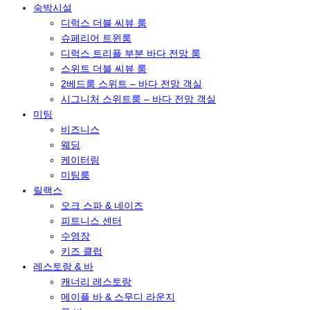
숙박시설
디럭스 더블 씨뷰 룸
슈페리어 트윈룸
디럭스 트리플 부분 바다 전망 룸
스위트 더블 씨뷰 룸
2베드룸 스위트 – 바다 전망 객실
시그니처 스위트룸 – 바다 전망 객실
미팅
비즈니스
웨딩
케이터링
미팅룸
릴랙스
오크 스파 & 네이즈
피트니스 센터
수영장
키즈 클럽
레스토랑 & 바
캐너리 레스토랑
메이플 바 & 스무디 라운지