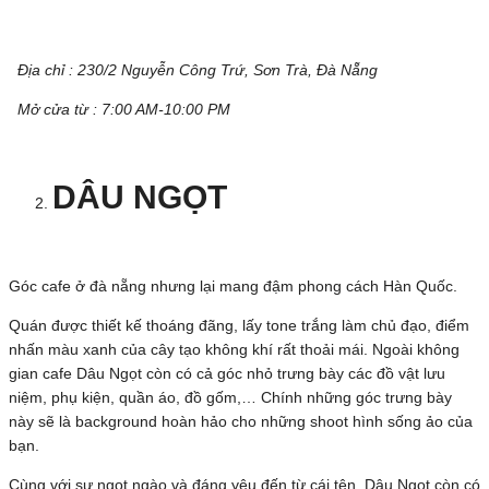
Địa chỉ : 230/2 Nguyễn Công Trứ, Sơn Trà, Đà Nẵng
Mở cửa từ : 7:00 AM-10:00 PM
DÂU NGỌT
Góc cafe ở đà nẵng nhưng lại mang đậm phong cách Hàn Quốc.
Quán được thiết kế thoáng đãng, lấy tone trắng làm chủ đạo, điểm
nhấn màu xanh của cây tạo không khí rất thoải mái. Ngoài không
gian cafe Dâu Ngọt còn có cả góc nhỏ trưng bày các đồ vật lưu
niệm, phụ kiện, quần áo, đồ gốm,… Chính những góc trưng bày
này sẽ là background hoàn hảo cho những shoot hình sống ảo của
bạn.
Cùng với sự ngọt ngào và đáng yêu đến từ cái tên, Dâu Ngọt còn có