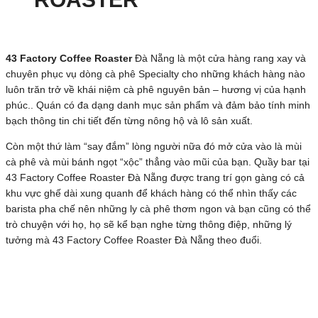
43 Factory Coffee Roaster
Đà Nẵng là một cửa hàng rang xay và
chuyên phục vụ dòng cà phê Specialty cho những khách hàng nào
luôn trăn trở về khái niệm cà phê nguyên bản – hương vị của hạnh
phúc.. Quán có đa dạng danh mục sản phẩm và đảm bảo tính minh
bạch thông tin chi tiết đến từng nông hộ và lô sản xuất.
Còn một thứ làm “say đắm” lòng người nữa đó mở cửa vào là mùi
cà phê và mùi bánh ngọt “xộc” thẳng vào mũi của bạn. Quầy bar tại
43 Factory Coffee Roaster Đà Nẵng được trang trí gọn gàng có cả
khu vực ghế dài xung quanh để khách hàng có thể nhìn thấy các
barista pha chế nên những ly cà phê thơm ngon và bạn cũng có thể
trò chuyện với họ, họ sẽ kể bạn nghe từng thông điệp, những lý
tưởng mà 43 Factory Coffee Roaster Đà Nẵng theo đuổi.