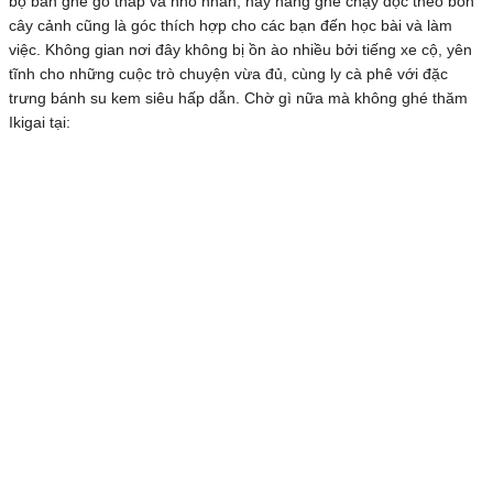
bộ bàn ghế gỗ thấp và nhỏ nhắn, hay hàng ghế chạy dọc theo bồn
cây cảnh cũng là góc thích hợp cho các bạn đến học bài và làm
việc. Không gian nơi đây không bị ồn ào nhiều bởi tiếng xe cộ, yên
tĩnh cho những cuộc trò chuyện vừa đủ, cùng ly cà phê với đặc
trưng bánh su kem siêu hấp dẫn. Chờ gì nữa mà không ghé thăm
Ikigai tại: