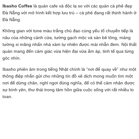
Ibasho Coffee
là quán cafe và độc lạ so với các quán cà phê đẹp
Đà Nẵng với mô hình kết hợp lưu trú – cà phê đang rất thịnh hành ở
Đà Nẵng.
Không gian với tone màu trắng chủ đạo cùng yếu tố chuyển tiếp là
nâu của những cánh cửa, tường gạch mộc và sàn bê tông, mảng
tường xi măng nhấn nhá xám tự nhiên được mài nhẵn đem. Nội thất
quán mang đến cảm giác vừa hiện đại vừa ấm áp, tinh tế qua từng
góc nhìn.
Ibasho phiên âm trong tiếng Nhật chính là “nơi để quay về” như một
thông điệp nhắn gửi cho những tín đồ xê dịch mong muốn tìm một
nơi để dừng chân, nghỉ ngơi đúng nghĩa, để có thể cảm nhận được
sự bình yên, thư thái trong tâm hồn giữa cuộc sống với rất nhiều lo
toan.