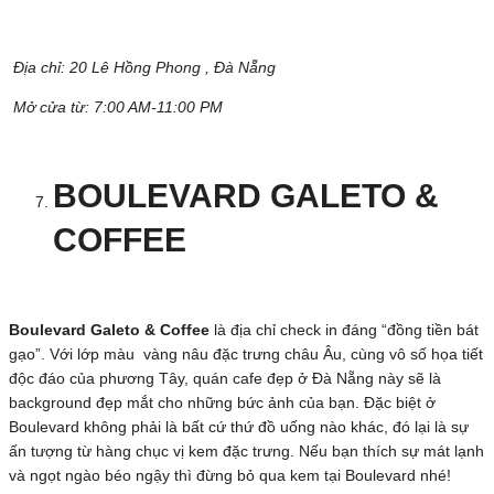
Địa chỉ:
20 Lê Hồng Phong , Đà Nẵng
Mở cửa từ: 7:00 AM-11:00 PM
BOULEVARD GALETO &
COFFEE
Boulevard Galeto & Coffee
là địa chỉ check in đáng “đồng tiền bát
gạo”. Với lớp màu vàng nâu đặc trưng châu Âu, cùng vô số họa tiết
độc đáo của phương Tây, quán cafe đẹp ở Đà Nẵng này sẽ là
background đẹp mắt cho những bức ảnh của bạn. Đặc biệt ở
Boulevard không phải là bất cứ thứ đồ uống nào khác, đó lại là sự
ấn tượng từ hàng chục vị kem đặc trưng. Nếu bạn thích sự mát lạnh
và ngọt ngào béo ngậy thì đừng bỏ qua kem tại Boulevard nhé!