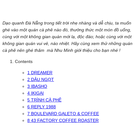
Dạo quanh Đà Nẵng trong tiết trời nhẹ nhàng và dễ chịu, ta muốn
ghé vào một quán cà phê nào đó, thưởng thức một món đồ uống,
cùng với một không gian quán mới lạ, độc đáo; hoặc cùng với một
không gian quán vui vẻ, náo nhiệt. Hãy cùng xem thử những quán
cà phê nên ghé thăm mà Nhu Minh giới thiệu cho bạn nhé !
Contents
1
DREAMER
2
DÂU NGỌT
3
IBASHO
4
IKIGAI
5
TRÌNH CÀ PHÊ
6
REPLY 1988
7
BOULEVARD GALETO & COFFEE
8
43 FACTORY COFFEE ROASTER