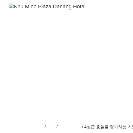
S
Overview
k
i
숙박시설
p
t
미팅
o
m
릴랙스
a
i
레스토랑 & 바
n
추천 프로모션
c
o
갤러리
n
t
블로그
e
n
t
Home
/
Blog
/
플라자 뉴스
/
4성급 호텔을 평가하는 