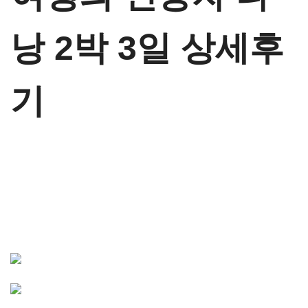
i
o
낭 2박 3일 상세후
n
기
전체 이미지 보기