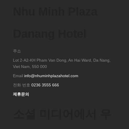
Nhu Minh Plaza
Danang Hotel
주소
Lot 2-A2-KH Pham Van Dong, An Hai Ward, Da Nang,
Viet Nam, 550 000
Email
info@nhuminhplazahotel.com
전화 번호
0236 3555 666
제휴문의
소셜 미디어에서 우