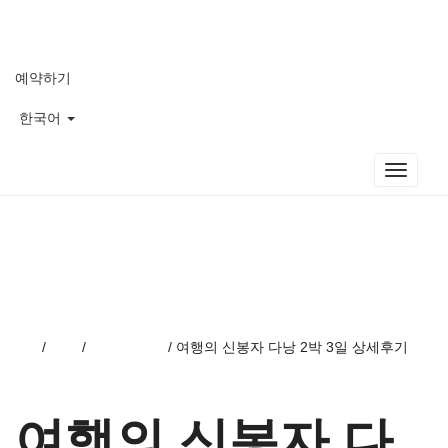
S
Overview
k
i
숙박시설
p
예약하기
t
미팅
한국어
o
m
릴랙스
a
T
i
레스토랑 & 바
o
n
g
추천 프로모션
c
g
o
l
갤러리
n
e
t
n
블로그
e
a
n
Home
/
Blog
/
플라자 뉴스
/
여행의 신봉자 다낭 2박 3일 상세후기
v
t
i
g
a
여행의 신봉자 다
t