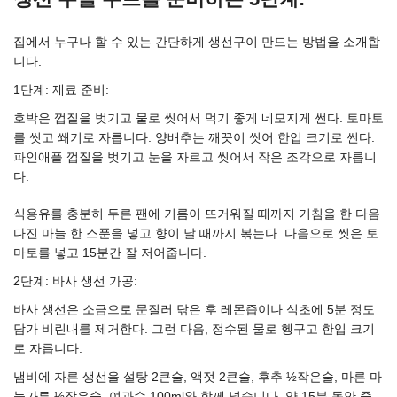
집에서 누구나 할 수 있는 간단하게 생선구이 만드는 방법을 소개합
니다.
1단계: 재료 준비:
호박은 껍질을 벗기고 물로 씻어서 먹기 좋게 네모지게 썬다. 토마토
를 씻고 쐐기로 자릅니다. 양배추는 깨끗이 씻어 한입 크기로 썬다.
파인애플 껍질을 ​​벗기고 눈을 자르고 씻어서 작은 조각으로 자릅니
다.
식용유를 충분히 두른 팬에 기름이 뜨거워질 때까지 기침을 한 다음
다진 마늘 한 스푼을 넣고 향이 날 때까지 볶는다. 다음으로 씻은 토
마토를 넣고 15분간 잘 저어줍니다.
2단계: 바사 생선 가공:
바사 생선은 소금으로 문질러 닦은 후 레몬즙이나 식초에 5분 정도
담가 비린내를 제거한다. 그런 다음, 정수된 물로 헹구고 한입 크기
로 자릅니다.
냄비에 자른 생선을 설탕 2큰술, 액젓 2큰술, 후추 ½작은술, 마른 마
늘가루 ½작은술, 여과수 100ml와 함께 넣습니다. 약 15분 동안 중