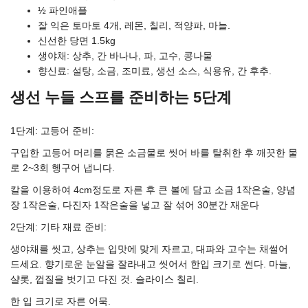
½ 파인애플
잘 익은 토마토 4개, 레몬, 칠리, 적양파, 마늘.
신선한 당면 1.5kg
생야채: 상추, 간 바나나, 파, 고수, 콩나물
향신료: 설탕, 소금, 조미료, 생선 소스, 식용유, 간 후추.
생선 누들 스프를 준비하는 5단계
1단계: 고등어 준비:
구입한 고등어 머리를 묽은 소금물로 씻어 바를 탈취한 후 깨끗한 물
로 2~3회 헹구어 냅니다.
칼을 이용하여 4cm정도로 자른 후 큰 볼에 담고 소금 1작은술, 양념
장 1작은술, 다진자 1작은술을 넣고 잘 섞어 30분간 재운다
2단계: 기타 재료 준비:
생야채를 씻고, 상추는 입맛에 맞게 자르고, 대파와 고수는 채썰어
드세요. 향기로운 눈알을 잘라내고 씻어서 한입 크기로 썬다. 마늘,
샬롯, 껍질을 벗기고 다진 것. 슬라이스 칠리.
한 입 크기로 자른 어묵.