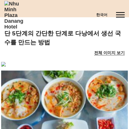
S
k
T
한국어
i
o
p
g
t
단 5단계의 간단한 단계로 다낭에서 생선 국
g
o
l
m
수를 만드는 방법
e
a
전체 이미지 보기
n
i
a
n
v
c
i
o
g
n
a
t
t
e
i
n
o
t
n